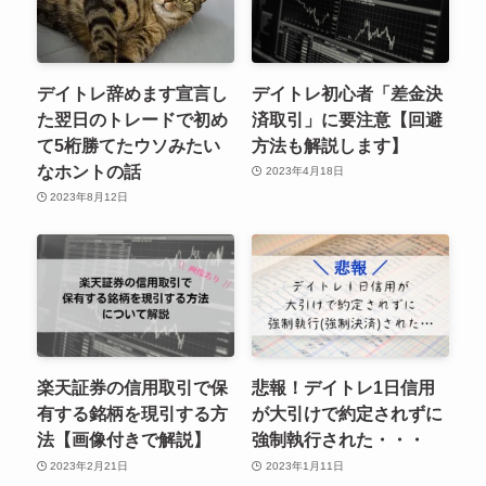
デイトレ辞めます宣言し
デイトレ初心者「差金決
た翌日のトレードで初め
済取引」に要注意【回避
て5桁勝てたウソみたい
方法も解説します】
なホントの話
2023年4月18日
2023年8月12日
楽天証券の信用取引で保
悲報！デイトレ1日信用
有する銘柄を現引する方
が大引けで約定されずに
法【画像付きで解説】
強制執行された・・・
2023年2月21日
2023年1月11日