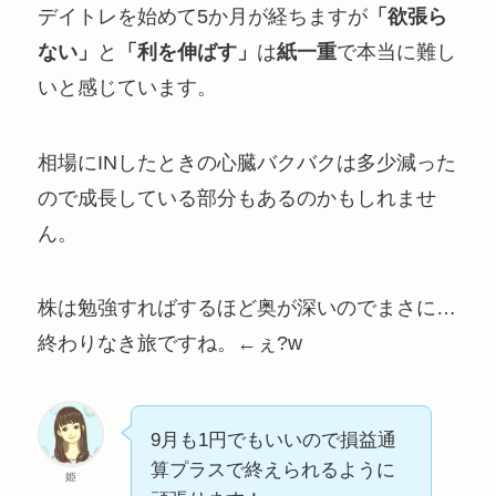
デイトレを始めて5か月が経ちますが
「欲張ら
ない」
と
「利を伸ばす」
は
紙一重
で本当に難し
いと感じています。
相場にINしたときの心臓バクバクは多少減った
ので成長している部分もあるのかもしれませ
ん。
株は勉強すればするほど奥が深いのでまさに…
終わりなき旅ですね。←ぇ?w
9月も1円でもいいので損益通
算プラスで終えられるように
姫