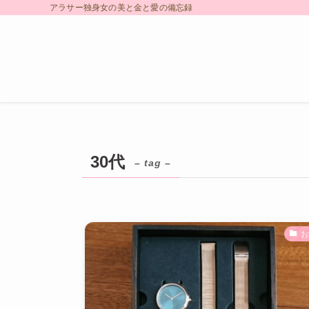
アラサー独身女の美と金と愛の備忘録
30代
– tag –
お